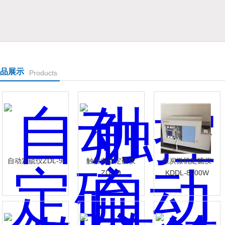
表有限公司
品展示
Products
自动定硫仪ZDL-9
触控自动定硫仪
煤炭微机定硫仪
ZDL-9
KDDL-8000W