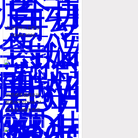
全自动等温量热仪
KDHW-800A
鹤壁榴莲视频在线
观看APPZDHW-8A
型全自动煤炭热值
大卡仪