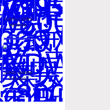
GJ系列GJ-1型密封
制样粉碎机
KDWSC-8000煤炭
全水分测试仪