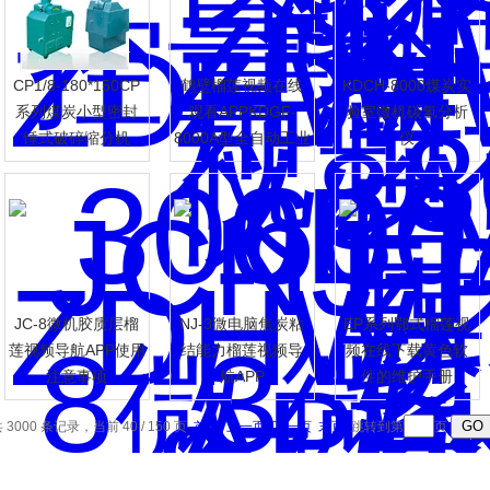
CP1/8-180*150CP
鹤壁榴莲视频在线
KDCH-8000煤炭实
系列煤炭小型密封
观看APPKDGF-
验室微机碳氢分析
锤式破碎缩分机
8000A型全自动工业
仪
分析仪
航APP
JC-8微机胶质层榴
NJ-3微电脑焦炭粘
EP系列鄂式榴莲视
莲视频导航APP使用
结能力榴莲视频导
频在线下载黄色软
注意事项
航APP
件的维护手册
 3000 条记录，当前 40 / 150 页
首页
上一页
下一页
末页
跳转到第
页