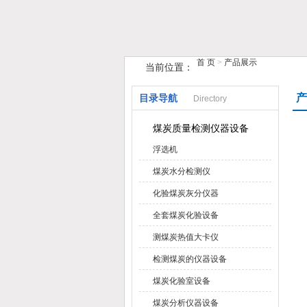
首 页
>
产品展示
当前位置：
鹤壁市榴莲视频在线观看APP仪器仪
产
目录导航
Directory
煤炭质量检测仪器设备
浮选机
煤炭水分检测仪
化验煤炭灰分仪器
全套煤炭化验设备
测煤炭热值大卡仪
检测煤炭的仪器设备
煤炭化验室设备
煤炭分析仪器设备