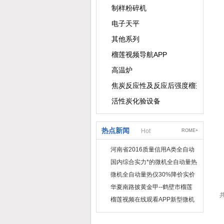
制样粉碎机
电子天平
其他系列
榴莲视频导航APP
高温炉
焦炭反应性及反应后强度榴莲视频导
活性炭化验设备
热点新闻
Hot
ROME+
河南省2016质量信用A类全自动
量热仪
国内综合实力*的微机全自动量热
仪制造企业
微机全自动量热仪30%降价实价
出售
华夏南路披黄金甲--鹤壁市榴莲
共
视频在线观看APP仪器仪表有限
榴莲视频在线观看APP新型微机
公司
定硫仪 已步入市场