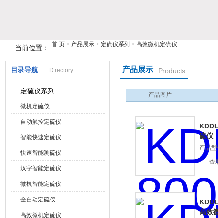
首 页
>
产品展示
>
定硫仪系列
>
高效微机定硫仪
当前位置：
鹤壁市榴莲视频在线观看APP仪器仪表有限公司
产品展示
目录导航
Directory
Products
定硫仪系列
产品图片
微机定硫仪
自动触控定硫仪
KDD
硫仪
智能快速定硫仪
产品型号
快速智能测硫仪
查
汉字智能定硫仪
微机智能定硫仪
全自动定硫仪
KDD
高效
高效微机定硫仪