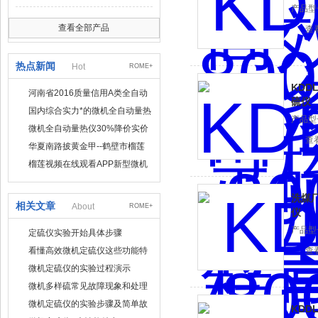
产品型号
查看全部产品
查
热点新闻
Hot
ROME+
KDD
河南省2016质量信用A类全自动
硫仪
量热仪
国内综合实力*的微机全自动量热
产品型号
仪制造企业
微机全自动量热仪30%降价实价
查
出售
华夏南路披黄金甲--鹤壁市榴莲
视频在线观看APP仪器仪表有限
榴莲视频在线观看APP新型微机
公司
定硫仪 已步入市场
洗煤
相关文章
About
ROME+
仪
产品型号
定硫仪实验开始具体步骤
看懂高效微机定硫仪这些功能特
查
点再也不担心使用了
微机定硫仪的实验过程演示
微机多样硫常见故障现象和处理
方法
微机定硫仪的实验步骤及简单故
KDD