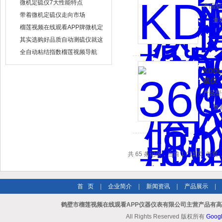
障排除
微机定硫仪7大性能特点
产品型号
带着微机定硫仪走向市场
查
榴莲视频在线观看APP牌微机定
硫仪工作原理介绍
其实选购好品质自动测硫仪就这
么简单
全自动粘结指数榴莲视频导航
APP的实验操作
KDD
硫仪
产品型号
查
共 65 条记录，当前 1 / 11 页 
首 页
|
企业简介
|
新闻资讯
|
产品展示
|
鹤壁市榴莲视频在线观看APP仪器仪表有限公司主营产品有高
All Rights Reserved 版权所有
Goog