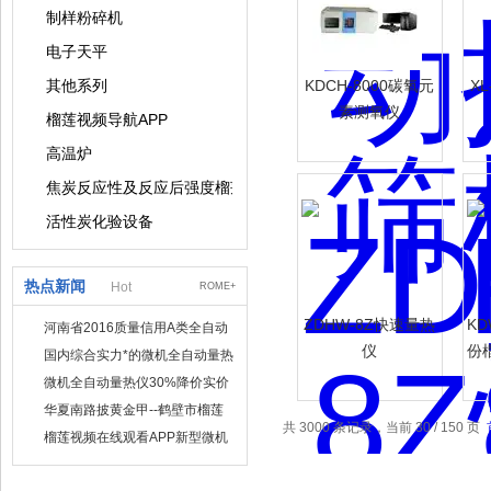
制样粉碎机
电子天平
其他系列
KDCH-8000碳氧元
X
素测氧仪
榴莲视频导航APP
高温炉
焦炭反应性及反应后强度榴莲视频导航APP
活性炭化验设备
热点新闻
Hot
ROME+
ZDHW-8Z快速量热
KD
河南省2016质量信用A类全自动
量热仪
仪
份
国内综合实力*的微机全自动量热
仪制造企业
微机全自动量热仪30%降价实价
出售
华夏南路披黄金甲--鹤壁市榴莲
共 3000 条记录，当前 30 / 150 页
视频在线观看APP仪器仪表有限
榴莲视频在线观看APP新型微机
公司
定硫仪 已步入市场