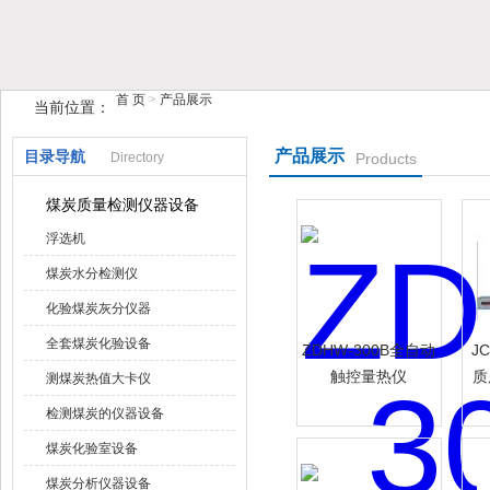
首 页
>
产品展示
当前位置：
鹤壁市榴莲视频在线观看APP仪器仪表有限公司
产品展示
目录导航
Directory
Products
煤炭质量检测仪器设备
浮选机
煤炭水分检测仪
化验煤炭灰分仪器
全套煤炭化验设备
ZDHW-300B全自动
J
触控量热仪
质
测煤炭热值大卡仪
检测煤炭的仪器设备
煤炭化验室设备
煤炭分析仪器设备