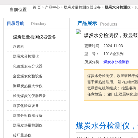
首 页
>
产品中心
>
煤炭质量检测仪器设备
>
煤炭水分检测仪
> 
当前位置：
鹤壁市榴莲视频在线观看APP仪器仪表有限公司
产品展示
目录导航
Directory
Products
煤炭水分检测仪，数
煤炭质量检测仪器设备
更新时间：
2024-11-03
浮选机
型 号：
101A全系列
煤炭水分检测仪
所属分类：
煤炭水分检测仪
化验煤炭灰分仪器
煤炭水分检测仪，数显鼓风干燥
全套煤炭化验设备
需干燥热处理用。 箱内加
测煤炭热值大卡仪
低噪音电机等组成； 控温准确
任意恒温 ； 箱门上双层钢化玻
检测煤炭的仪器设备
煤炭化验室设备
咨询订购
加
煤炭分析仪器设备
煤炭水分检测仪
煤炭发热量检测仪
砖厂量热仪