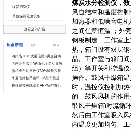
煤炭水分检测仪，
煤炭测硫仪
风道结构和温度控制仪
其他煤炭化验设备
加热器和低噪音电机等组成
查看全部产品
之间任意恒温 ；
钢板制造，工作室
热点新闻
Hot
ROME+
热，箱门设有
河南省2016质量信用A类全自动
品。工作室与箱门间用
量热仪
国内综合实力*的微机全自动量热
组）等开关和控温仪表
仪制造企业
微机全自动量热仪30%降价实价
操作。鼓风干燥箱
出售
华夏南路披黄金甲--鹤壁市榴莲
视频在线观看APP仪器仪表有限
榴莲视频在线观看APP新型微机
时，温控仪控制加热
公司
定硫仪 已步入市场
的。鼓风风机的
鼓风干燥箱)对流循环
然后由工作室吸入风
内温度更加均匀。