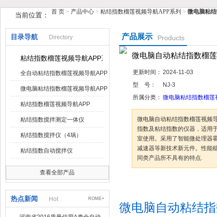
首 页
>
产品中心
>
粘结指数榴莲视频导航APP系列
>
微电脑粘结
当前位置：
鹤壁市榴莲视频在线观看APP仪器仪表有限公司
产品展示
目录导航
Directory
Products
微电脑自动粘结指数榴莲
粘结指数榴莲视频导航APP系列
更新时间：
2024-11-03
全自动粘结指数榴莲视频导航APP
型 号：
NJ-3
微电脑粘结指数榴莲视频导航APP
所属分类：
微电脑粘结指数榴莲
粘结指数榴莲视频导航APP
微电脑自动粘结指数榴莲视频导航
粘结指数搅拌测定一体仪
指数及粘结指数的仪器，适用
粘结指数搅拌仪（4埚）
室使用。采用了智能微处理器霍
减速器等新技术新元件。性能
粘结指数自动搅拌仪
同类产品所不具有的特点.
查看全部产品
咨询订购
加
热点新闻
Hot
ROME+
微电脑自动粘结指