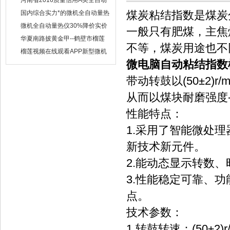
河南省2016质量信用A类全自动
量热仪
煤炭粘结指数是煤炭
国内综合实力*的微机全自动量热
仪制造企业
微机全自动量热仪30%降价实价
一般只有肥煤，主焦
出售
华夏南路披黄金甲--鹤壁市榴莲
不等，煤炭用途也不
视频在线观看APP仪器仪表有限
榴莲视频在线观看APP新型微机
公司
定硫仪 已步入市场
微电脑自动粘结指数
带动转鼓以(50±2
从而以煤块耐磨强度
性能特点：
1.采用了智能微处
新技术新元件。
2.能动态显示转数、
3.性能稳定可靠、
点。
技术参数：
1.转鼓转速：(50±2)r/